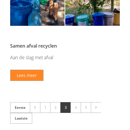
Samen afval recyclen
Aan de slag met afval
Lees meer
Eerste
1
2
3
4
5
Laatste