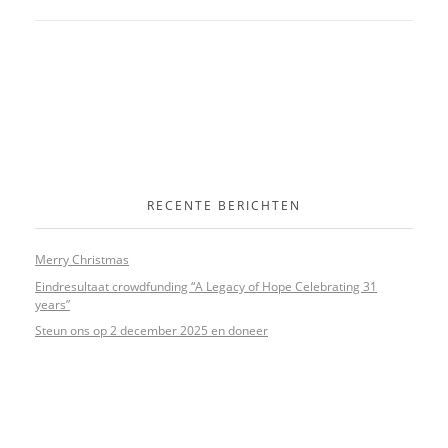
RECENTE BERICHTEN
Merry Christmas
Eindresultaat crowdfunding “A Legacy of Hope Celebrating 31
years”
Steun ons op 2 december 2025 en doneer