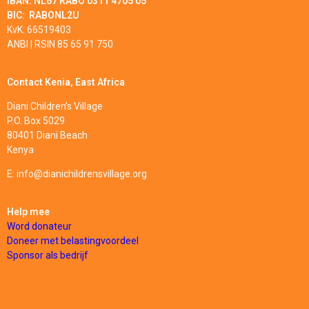
IBAN:
NL67 RABO 0311 4705 05
BIC: RABONL2U
KvK: 66519403
ANBI | RSIN 85 65 91 750
Contact Kenia, East Africa
Diani Children’s Village
P.O. Box 5029
80401 Diani Beach
Kenya
E: info@dianichildrensvillage.org
Help mee
Word donateur
Doneer met belastingvoordeel
Sponsor
als bedrijf