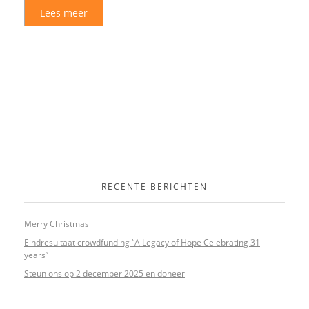
Lees meer
RECENTE BERICHTEN
Merry Christmas
Eindresultaat crowdfunding “A Legacy of Hope Celebrating 31
years”
Steun ons op 2 december 2025 en doneer