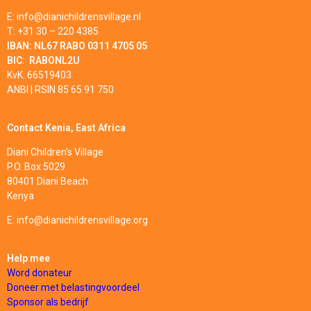
E: info@dianichildrensvillage.nl
T: +31 30 – 220 4385
IBAN:
NL67 RABO 0311 4705 05
BIC: RABONL2U
KvK: 66519403
ANBI | RSIN 85 65 91 750
Contact Kenia, East Africa
Diani Children’s Village
P.O. Box 5029
80401 Diani Beach
Kenya
E: info@dianichildrensvillage.org
Help mee
Word donateur
Doneer met belastingvoordeel
Sponsor
als bedrijf