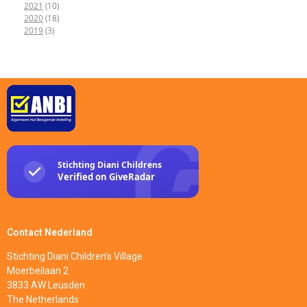
2021
(10)
2020
(18)
2019
(3)
Contact Nederland
Stichting Diani Children’s Village
Moerbeilaan 2
3833 AW Leusden
The Netherlands