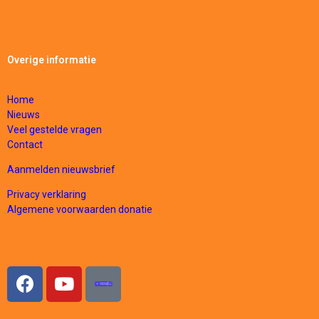
Overige informatie
Home
Nieuws
Veel gestelde vragen
Contact
Aanmelden nieuwsbrief
Privacy verklaring
Algemene voorwaarden donatie
Stichting Diani Childrens V…
Verified on GiveRadar