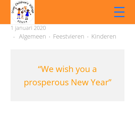
H
1 januari 2020
a
Algemeen
Feestvieren
Kinderen
Stichting Diani Childrens Village | Kenia
Doneren | Kinderopvang | Betrokken | Ontwikkelen
p
p
“We wish you a
y
prosperous New Year”
2
0
2
0