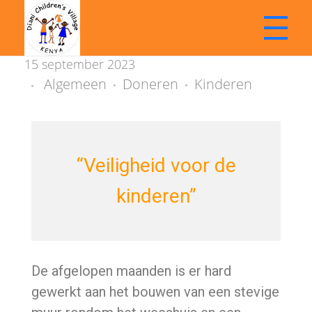
E
15 september 2023
e
Algemeen
Doneren
Kinderen
Stichting Diani Childrens Village | Kenia
Doneren | Kinderopvang | Betrokken | Ontwikkelen
n
n
“Veiligheid voor de
i
kinderen”
e
u
w
De afgelopen maanden is er hard
e
gewerkt aan het bouwen van een stevige