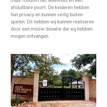
muur rondom het weeshuis en een
p
afsluitbare poort. De kinderen hebben
o
hun privacy en kunnen veilig buiten
o
spelen. Dit hebben wij kunnen realiseren
door een mooie donatie die wij hebben
r
mogen ontvangen.
t