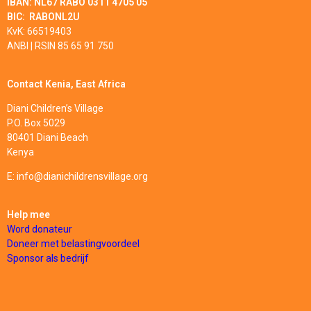
IBAN:
NL67 RABO 0311 4705 05
BIC: RABONL2U
KvK: 66519403
ANBI | RSIN 85 65 91 750
Contact Kenia, East Africa
Diani Children’s Village
P.O. Box 5029
80401 Diani Beach
Kenya
E: info@dianichildrensvillage.org
Help mee
Word donateur
Doneer met belastingvoordeel
Sponsor
als bedrijf