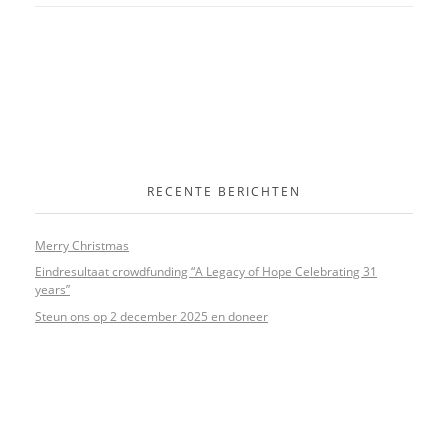
RECENTE BERICHTEN
Merry Christmas
Eindresultaat crowdfunding “A Legacy of Hope Celebrating 31
years”
Steun ons op 2 december 2025 en doneer