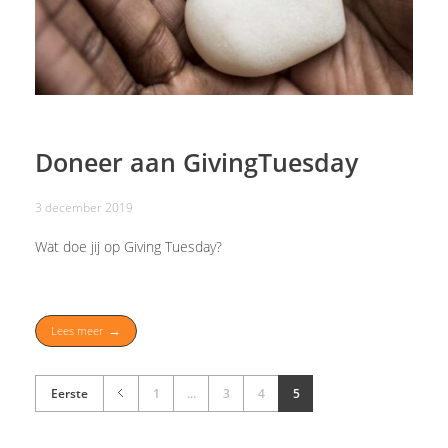
Doneer aan GivingTuesday
3 december 2019
Wat doe jij op Giving Tuesday?
Lees meer
Eerste
1
...
3
4
5