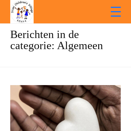
Start
Algemeen
Berichten in de
Stichting Diani Childrens Village | Kenia
Doneren | Kinderopvang | Betrokken | Ontwikkelen
categorie: Algemeen